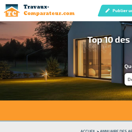
Travaux-
Publier u
Comparateur.com
Top 10 des
Que
ACCUEIL
>
ANNUAIRE DES A