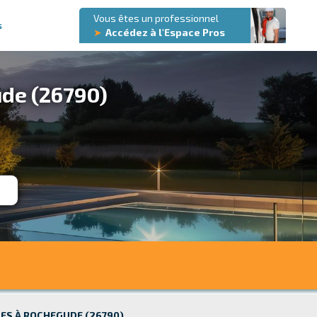
Vous êtes un professionnel
s
➤
Accédez à l'Espace Pros
ude (26790)
ES À ROCHEGUDE (26790)