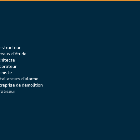
nstructeur
reaux d'étude
chitecte
corateur
eniste
stallateurs d'alarme
treprise de démolition
ratiseur