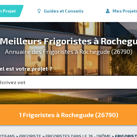
n Projet
Guides et Conseils
Mes Projet
 Meilleurs Frigoristes à Rocheg
Annuaire des Frigoristes à Rochegude (26790)
l est votre projet ?
1 Frigoristes
à Rochegude (26790)
RTISANS
>
FRIGORISTE
>
FRIGORISTES DANS LE 26 - DRÔME
>
FRIGORIST