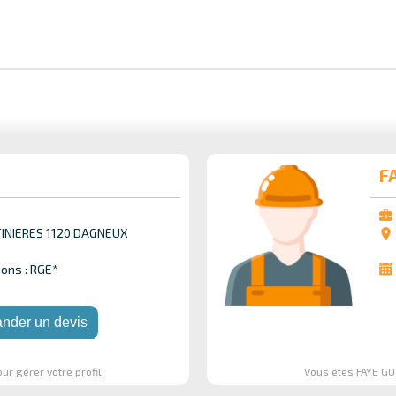
F
TINIERES 1120 DAGNEUX
ions : RGE
*
nder un devis
ur gérer votre profil.
Vous êtes FAYE GU