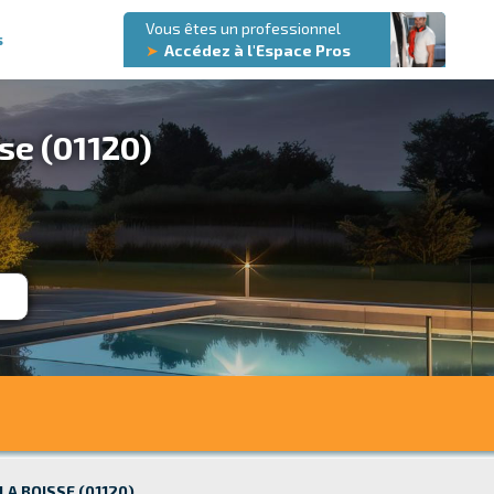
Vous êtes un professionnel
s
➤
Accédez à l'Espace Pros
se (01120)
LA BOISSE (01120)