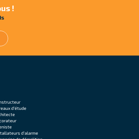
us !
is
nstructeur
reaux d'étude
chitecte
corateur
eniste
stallateurs d'alarme