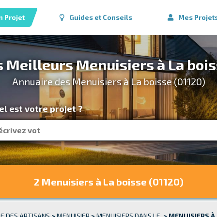
n Projet
Guides et Conseils
Mes Projet
s Meilleurs Menuisiers à La bois
Annuaire des Menuisiers à La boisse (01120)
l est votre projet ?
2 Menuisiers
à La boisse (01120)
E DES ARTISANS
>
MENUISIER
>
MENUISIERS DANS LE
>
MENUISIERS À 