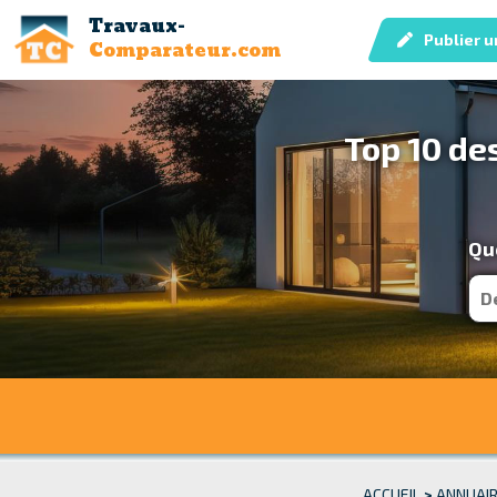
Travaux-
Publier u
Comparateur.com
Top 10 de
Que
ACCUEIL
>
ANNUAIR