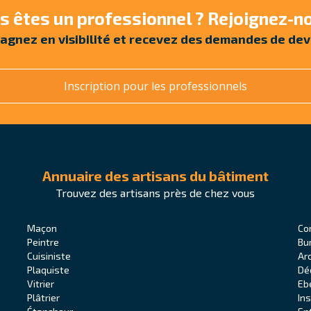
s êtes un professionnel ? Rejoignez-no
agnez en visibilité et recevez des demandes de dev
Inscription pour les professionnels
Annuaire des artisans du bâtiment
Trouvez des artisans près de chez vous
Maçon
Co
Peintre
Bu
Cuisiniste
Ar
Plaquiste
Dé
Vitrier
Eb
Plâtrier
In