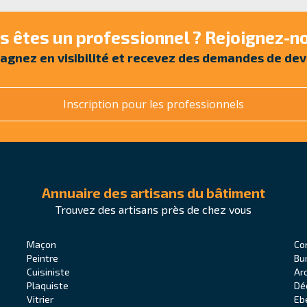
s êtes un professionnel ? Rejoignez-no
agnez en visibilité et recevez des demandes de dev
Inscription pour les professionnels
Annuaire des artisans du bâtiment
Trouvez des artisans près de chez vous
Maçon
Co
Peintre
Bu
Cuisiniste
Ar
Plaquiste
Dé
Vitrier
Eb