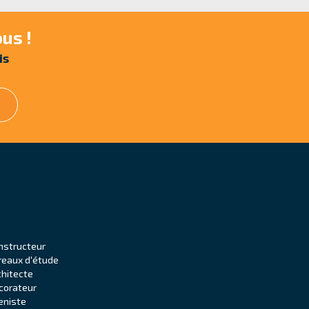
us !
is
nstructeur
reaux d'étude
chitecte
corateur
eniste