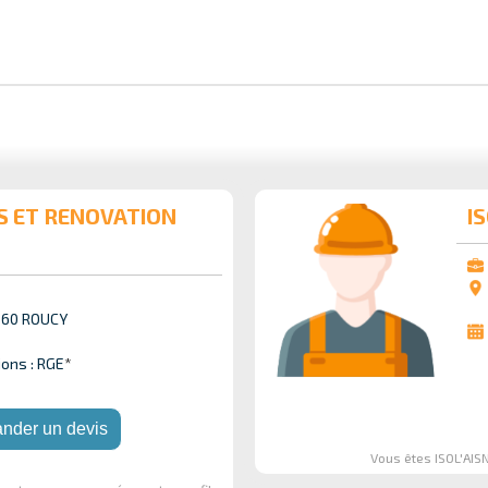
S ET RENOVATION
I
2160 ROUCY
ions : RGE
*
nder un devis
Vous êtes ISOL'AIS