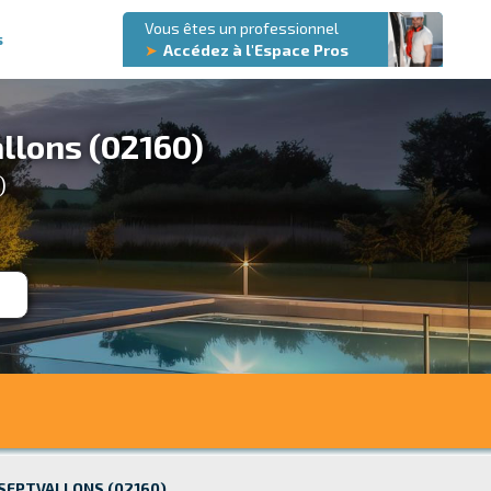
Vous êtes un professionnel
s
➤
Accédez à l'Espace Pros
llons (02160)
)
 SEPTVALLONS (02160)