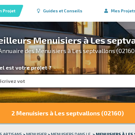
n Projet
Guides et Conseils
Mes Projet
eilleurs Menuisiers à Les septva
Annuaire des Menuisiers à Les septvallons (02160
l est votre projet ?
2 Menuisiers
à Les septvallons (02160)
S ARTISANS
>
MENUISIER
>
MENUISIERS DANS LE
>
MENUISIERS À LES