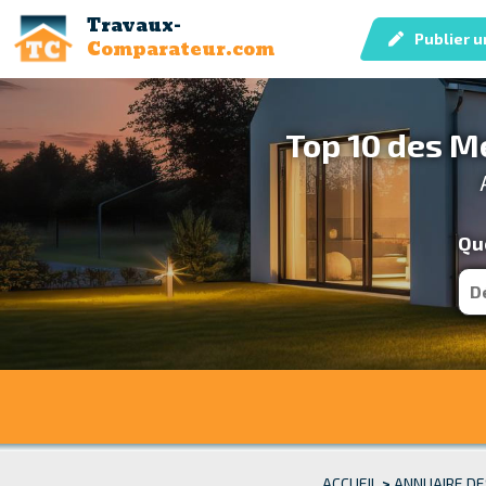
Travaux-
Publier u
Comparateur.com
Top 10 des M
Que
ACCUEIL
>
ANNUAIRE DE