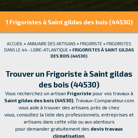
1 Frigoristes
à Saint gildas des bois (44530)
ACCUEIL
>
ANNUAIRE DES ARTISANS
>
FRIGORISTE
>
FRIGORISTES
DANS LE 44 - LOIRE-ATLANTIQUE
>
FRIGORISTES À SAINT GILDAS
DES BOIS (44530)
Trouver un Frigoriste à Saint gildas
des bois (44530)
Vous recherchez un artisan
Frigoriste
pour vos travaux à
Saint gildas des bois (44530)
, Travaux-Comparateur.com
vous aide à trouver des artisans près de chez
vous, consultez la liste des professionnels, entreprises et
artisans dans cette ville ou aux alentours
pour demander
gratuitement
des
devis travaux
climatisation
.